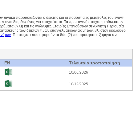
πίνακα παρουσιάζονται ο δείκτης και οι ποσοστιαίες μεταβολές του έναντι
εν είναι διορθωμένος για εποχικότητα. Τα πρωτογενή στοιχεία μισθωμάτων
ρύματα (ΝΧΙ) και τις Ανώνυμες Εταιρίες Επενδύσεων σε Ακίνητη Περιουσία
κατασκευής των δεικτών τιμών επαγγελματικών ακινήτων, βλ. στον ακόλουθο
ινήτων
. Τα στοιχεία που αφορούν τα δύο (2) πιο πρόσφατα εξάμηνα είναι
EN
Τελευταία τροποποίηση
10/06/2026
10/12/2025