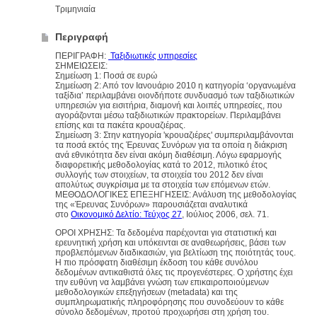
Τριμηνιαία
Περιγραφή
ΠΕΡΙΓΡΑΦΗ:
Ταξιδιωτικές υπηρεσίες
ΣΗΜΕΙΩΣΕΙΣ:
Σημείωση 1: Ποσά σε ευρώ
Σημείωση 2: Από τον Ιανουάριο 2010 η κατηγορία ‘οργανωμένα
ταξίδια’ περιλαμβάνει οιονδήποτε συνδυασμό των ταξιδιωτικών
υπηρεσιών για εισιτήρια, διαμονή και λοιπές υπηρεσίες, που
αγοράζονται μέσω ταξιδιωτικών πρακτορείων. Περιλαμβάνει
επίσης και τα πακέτα κρουαζιέρας.
Σημείωση 3: Στην κατηγορία 'κρουαζιέρες' συμπεριλαμβάνονται
τα ποσά εκτός της Έρευνας Συνόρων για τα οποία η διάκριση
ανά εθνικότητα δεν είναι ακόμη διαθέσιμη. Λόγω εφαρμογής
διαφορετικής μεθοδολογίας κατά το 2012, πιλοτικό έτος
συλλογής των στοιχείων, τα στοιχεία του 2012 δεν είναι
απολύτως συγκρίσιμα με τα στοιχεία των επόμενων ετών.
ΜΕΘΟΔΟΛΟΓΙΚΕΣ ΕΠΕΞΗΓΗΣΕΙΣ: Ανάλυση της μεθοδολογίας
της «Έρευνας Συνόρων» παρουσιάζεται αναλυτικά
στο
Οικονομικό Δελτίο: Τεύχος 27
, Ιούλιος 2006, σελ. 71.
ΟΡΟΙ ΧΡΗΣΗΣ: Τα δεδομένα παρέχονται για στατιστική και
ερευνητική χρήση και υπόκεινται σε αναθεωρήσεις, βάσει των
προβλεπόμενων διαδικασιών, για βελτίωση της ποιότητάς τους.
Η πιο πρόσφατη διαθέσιμη έκδοση του κάθε συνόλου
δεδομένων αντικαθιστά όλες τις προγενέστερες. Ο χρήστης έχει
την ευθύνη να λαμβάνει γνώση των επικαιροποιούμενων
μεθοδολογικών επεξηγήσεων (metadata) και της
συμπληρωματικής πληροφόρησης που συνοδεύουν το κάθε
σύνολο δεδομένων, προτού προχωρήσει στη χρήση του.​​​