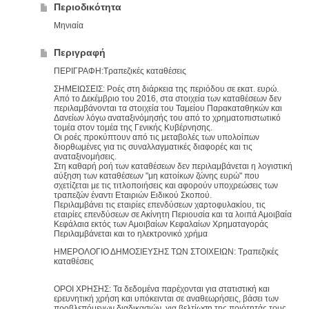
Περιοδικότητα
Μηνιαία
Περιγραφή
ΠΕΡΙΓΡΑΦΗ:Τραπεζικές καταθέσεις
ΣΗΜΕΙΩΣΕΙΣ: Ροές στη διάρκεια της περιόδου σε εκατ. ευρώ.
Από το Δεκέμβριο του 2016, στα στοιχεία των καταθέσεων δεν
περιλαμβάνονται τα στοιχεία του Ταμείου Παρακαταθηκών και
Δανείων λόγω αναταξινόμησής του από το χρηματοπιστωτικό
τομέα στον τομέα της Γενικής Κυβέρνησης.
Οι ροές προκύπτουν από τις μεταβολές των υπολοίπων
διορθωμένες για τις συναλλαγματικές διαφορές και τις
αναταξινομήσεις.
Στη καθαρή ροή των καταθέσεων δεν περιλαμβάνεται η λογιστική
αύξηση των καταθέσεων "μη κατοίκων ζώνης ευρώ" που
σχετίζεται με τις τιτλοποιήσεις και αφορούν υποχρεώσεις των
τραπεζών έναντι Εταιριών Ειδικού Σκοπού.
Περιλαμβάνει τις εταιρίες επενδύσεων χαρτοφυλακίου, τις
εταιρίες επενδύσεων σε Ακίνητη Περιουσία και τα λοιπά Αμοιβαία
Κεφάλαια εκτός των Αμοιβαίων Κεφαλαίων Χρηματαγοράς
Περιλαμβάνεται και το ηλεκτρονικό χρήμα
ΗΜΕΡΟΛΟΓΙΟ ΔΗΜΟΣΙΕΥΣΗΣ ΤΩΝ ΣΤΟΙΧΕΙΩΝ: Τραπεζικές
καταθέσεις
ΟΡΟΙ ΧΡΗΣΗΣ: Τα δεδομένα παρέχονται για στατιστική και
ερευνητική χρήση και υπόκεινται σε αναθεωρήσεις, βάσει των
προβλεπόμενων διαδικασιών, για βελτίωση της ποιότητάς τους.