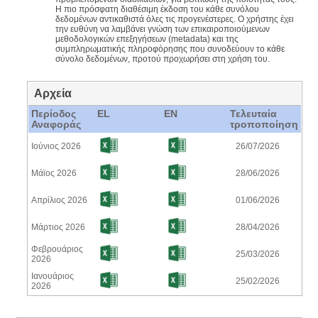
Η πιο πρόσφατη διαθέσιμη έκδοση του κάθε συνόλου
δεδομένων αντικαθιστά όλες τις προγενέστερες. Ο χρήστης έχει
την ευθύνη να λαμβάνει γνώση των επικαιροποιούμενων
μεθοδολογικών επεξηγήσεων (metadata) και της
συμπληρωματικής πληροφόρησης που συνοδεύουν το κάθε
σύνολο δεδομένων, προτού προχωρήσει στη χρήση του.​​​
Αρχεία
Περίοδος
EL
EN
Τελευταία
Αναφοράς
τροποποίηση
Ιούνιος 2026
26/07/2026
Μάϊος 2026
28/06/2026
Απρίλιος 2026
01/06/2026
Μάρτιος 2026
28/04/2026
Φεβρουάριος
25/03/2026
2026
Ιανουάριος
25/02/2026
2026