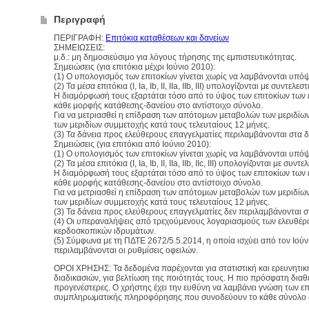
Περιγραφή
ΠΕΡΙΓΡΑΦΗ:
Επιτόκια καταθέσεων και δανείων
ΣΗΜΕΙΩΣΕΙΣ:
μ.δ.: μη δημοσιεύσιμο για λόγους τήρησης της εμπιστευτικότητας.
Σημειώσεις (για επιτόκια μέχρι Ιούνιο 2010):
(1) Ο υπολογισμός των επιτοκίων γίνεται χωρίς να λαμβάνονται υπόψ
(2) Τα μέσα επιτόκια (I, Ia, Ib, II, IIa, IIb, III) υπολογίζονται με συν
Η διαμόρφωσή τους εξαρτάται τόσο από το ύψος των επιτοκίων των 
κάθε μορφής κατάθεσης-δανείου στο αντίστοιχο σύνολο.
Για να μετριασθεί η επίδραση των απότομων μεταβολών των μεριδίων
των μεριδίων συμμετοχής κατά τους τελευταίους 12 μήνες.
(3) Τα δάνεια προς ελεύθερους επαγγελματίες περιλαμβάνονται στα 
Σημειώσεις (για επιτόκια από Ιούνιο 2010):
(1) Ο υπολογισμός των επιτοκίων γίνεται χωρίς να λαμβάνονται υπόψ
(2) Τα μέσα επιτόκια (I, Ia, Ib, II, IIa, IIb, IIc, III) υπολογίζονται με
Η διαμόρφωσή τους εξαρτάται τόσο από το ύψος των επιτοκίων των 
κάθε μορφής κατάθεσης-δανείου στο αντίστοιχο σύνολο.
Για να μετριασθεί η επίδραση των απότομων μεταβολών των μεριδίων
των μεριδίων συμμετοχής κατά τους τελευταίους 12 μήνες.
(3) Τα δάνεια προς ελεύθερους επαγγελματίες δεν περιλαμβάνονται 
(4) Οι υπεραναλήψεις από τρεχούμενους λογαριασμούς των ελευθέρω
κερδοσκοπικών ιδρυμάτων.
(5) Σύμφωνα με τη ΠΔΤΕ 2672/5.5.2014, η οποία ισχύει από τον Ιούν
περιλαμβάνονται οι ρυθμίσεις οφειλών.
ΟΡΟΙ ΧΡΗΣΗΣ: Τα δεδομένα παρέχονται για στατιστική και ερευνητικ
διαδικασιών, για βελτίωση της ποιότητάς τους. Η πιο πρόσφατη διαθ
προγενέστερες. Ο χρήστης έχει την ευθύνη να λαμβάνει γνώση των 
συμπληρωματικής πληροφόρησης που συνοδεύουν το κάθε σύνολο δε